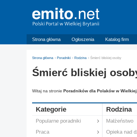
Strona główna
Ogłoszenia
Katalog firm
Strona główna
Poradniki
Rodzina
Śmierć bliskiej osoby
Śmierć bliskiej osob
Witaj na stronie
Poradników dla Polaków w Wielkiej 
Kategorie
Rodzina
Popularne poradniki
Małżeństwo
Praca
Opieka nad d