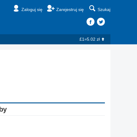
Zaloguj się
Zarejestruj się
Szukaj
£1=5.02 zł
oby