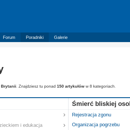
Forum
Poradniki
Galerie
y
Brytanii
. Znajdziesz tu ponad
150 artykułów
w 8 kategoriach.
Śmierć bliskiej os
Rejestracja zgonu
Organizacja pogrzebu
zieckiem i edukacja