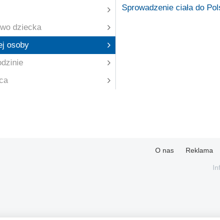
Sprowadzenie ciała do Pol
wo dziecka
ej osoby
dzinie
aca
O nas
Reklama
In