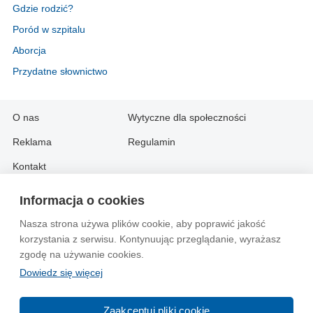
Gdzie rodzić?
Poród w szpitalu
Aborcja
Przydatne słownictwo
O nas
Wytyczne dla społeczności
Reklama
Regulamin
Kontakt
Informacja o cookies
Information in English:
Nasza strona używa plików cookie, aby poprawić jakość
About
Contact
korzystania z serwisu. Kontynuując przeglądanie, wyrażasz
Advertise
zgodę na używanie cookies.
Dowiedz się więcej
© 2004-2026 Emito.net
Zaakceptuj pliki cookie